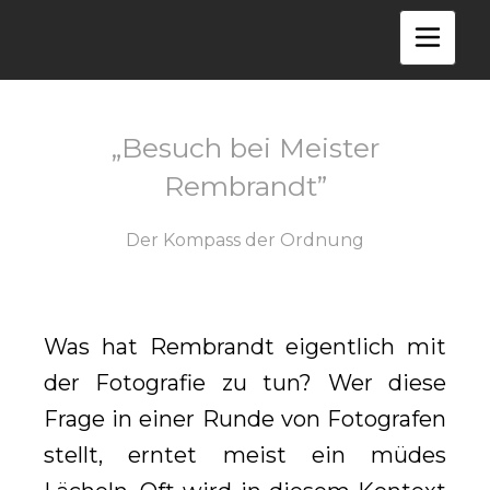
Zum
Inhalt
T
o
springen
g
g
l
e
n
a
v
i
g
a
t
i
„Besuch bei Meister
o
n
Rembrandt”
Der Kompass der Ordnung
Was hat Rembrandt eigentlich mit
der Fotografie zu tun? Wer diese
Frage in einer Runde von Fotografen
stellt, erntet meist ein müdes